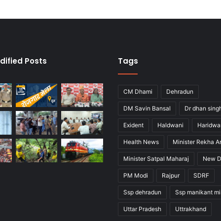
dified Posts
Tags
CM Dhami
Dehradun
DM Savin Bansal
Dr dhan sing
Exident
Haldwani
Haridwa
Health News
Minister Rekha A
Minister Satpal Maharaj
New D
PM Modi
Rajpur
SDRF
Ssp dehradun
Ssp manikant mi
Uttar Pradesh
Uttrakhand