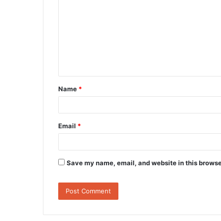
o
m
m
e
n
t
Name
*
*
Email
*
Save my name, email, and website in this browse