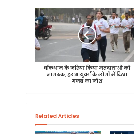
u
r
E
m
a
i
l
a
d
d
r
वॉकथान के जरिया किया मतदाताओं को
e
जागरूक, हर आयुवर्ग के लोगों में दिखा
s
गजब का जोश
s
Related Articles