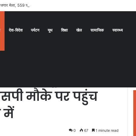
 रोजगार मेला, 559 पदों पर होगा चयन
ध
देश-विदेश
पर्यटन
यूथ
शिक्षा
खेल
सामाजिक
स्वास्थ्य
, एसएसपी मौके पर पहुंच खुद जुटे तहकीकात में
ाजधानी दून में
एसपी मौके पर पहुंच
में
0
67
1 minute read