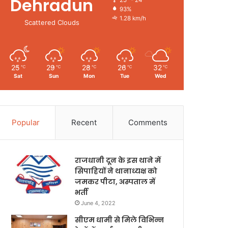
Dehradun
25º - 24º
93%
1.28 km/h
Scattered Clouds
25
29
28
26
32
℃
℃
℃
℃
℃
Sat
Sun
Mon
Tue
Wed
Popular
Recent
Comments
राजधानी दून के इस थाने में
सिपाहियों ने थानाध्यक्ष को
जमकर पीटा, अस्पताल में
भर्ती
June 4, 2022
सीएम धामी से मिले विभिन्न