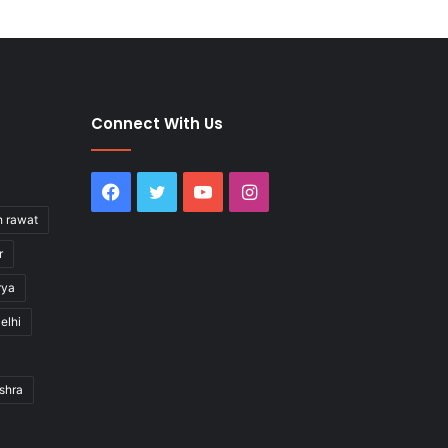
Connect With Us
Facebook
Twitter
YouTube
Instagram
h rawat
r
rya
elhi
shra