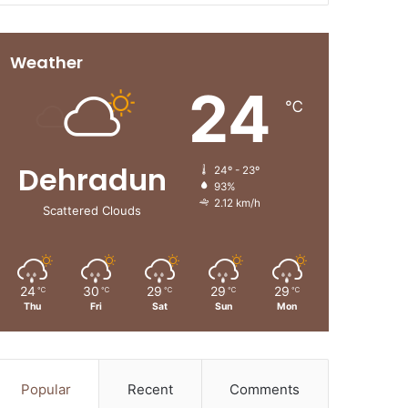
Weather
24
℃
Dehradun
24º - 23º
93%
2.12 km/h
Scattered Clouds
24
30
29
29
29
℃
℃
℃
℃
℃
Thu
Fri
Sat
Sun
Mon
Popular
Recent
Comments