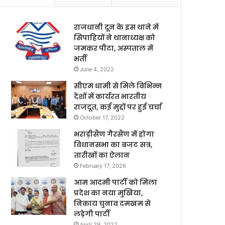
राजधानी दून के इस थाने में
सिपाहियों ने थानाध्यक्ष को
जमकर पीटा, अस्पताल में
भर्ती
June 4, 2022
सीएम धामी से मिले विभिन्न
देशों में कार्यरत भारतीय
राजदूत, कई मुद्दों पर हुई चर्चा
October 17, 2022
भराड़ीसैंण गैरसैंण में होगा
विधानसभा का बजट सत्र,
तारीखों का ऐलान
February 17, 2026
आम आदमी पार्टी को मिला
प्रदेश का नया मुखिया,
निकाय चुनाव दमखम से
लड़ेगी पार्टी
April 29, 2022