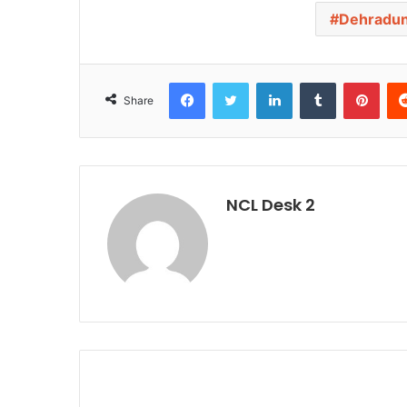
Dehradu
Facebook
Twitter
LinkedIn
Tumblr
Pinterest
Share
NCL Desk 2