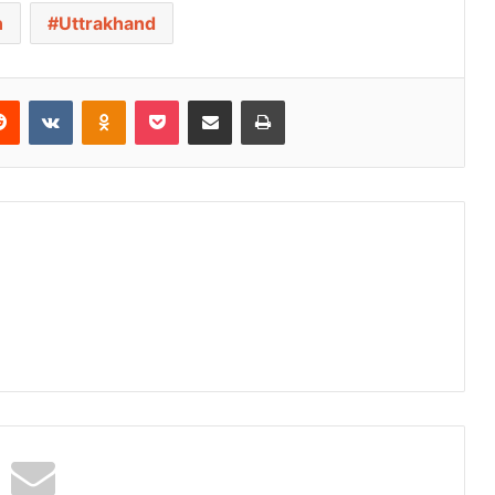
n
Uttrakhand
Reddit
VKontakte
Odnoklassniki
Pocket
Share via Email
Print