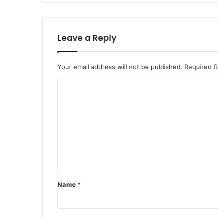
Leave a Reply
Your email address will not be published.
Required f
C
o
m
m
e
n
t
Name
*
*