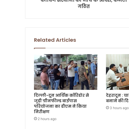
कोचिंग संस्थानों की जांच के आदेश, कमेटी
s
गठित
s
Related Articles
दिल्ली-दून आर्थिक कॉरिडोर से
देहरादून : च
जुड़ी ग्रीनफील्ड बाईपास
बनाने की दि
परियोजना का डीएम ने किया
3 hours ago
निरीक्षण
2 hours ago