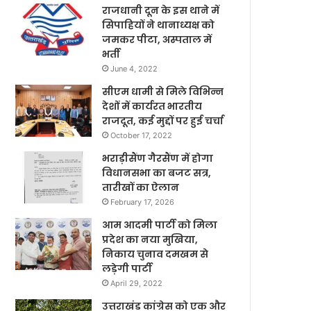
राजधानी दून के इस थाने में
सिपाहियों ने थानाध्यक्ष को
जमकर पीटा, अस्पताल में
भर्ती
June 4, 2022
सीएम धामी से मिले विभिन्न
देशों में कार्यरत भारतीय
राजदूत, कई मुद्दों पर हुई चर्चा
October 17, 2022
भराड़ीसैंण गैरसैंण में होगा
विधानसभा का बजट सत्र,
तारीखों का ऐलान
February 17, 2026
आम आदमी पार्टी को मिला
प्रदेश का नया मुखिया,
निकाय चुनाव दमखम से
लड़ेगी पार्टी
April 29, 2022
उत्तराखंड कांग्रेस को एक और