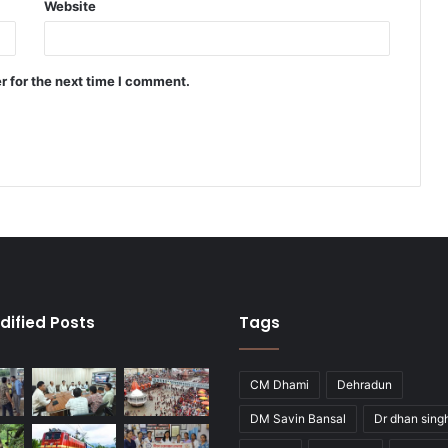
Website
r for the next time I comment.
dified Posts
Tags
CM Dhami
Dehradun
DM Savin Bansal
Dr dhan sing