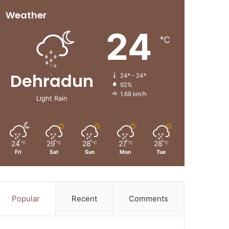
Weather
24
℃
Dehradun
24º - 24º
92%
1.68 km/h
Light Rain
24
29
28
27
28
℃
℃
℃
℃
℃
Fri
Sat
Sun
Mon
Tue
Popular
Recent
Comments