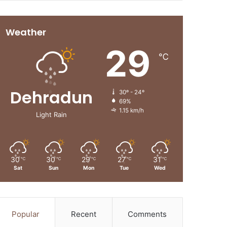
Weather
29
℃
Dehradun
30º - 24º
69%
1.15 km/h
Light Rain
30
30
29
27
31
℃
℃
℃
℃
℃
Sat
Sun
Mon
Tue
Wed
Popular
Recent
Comments