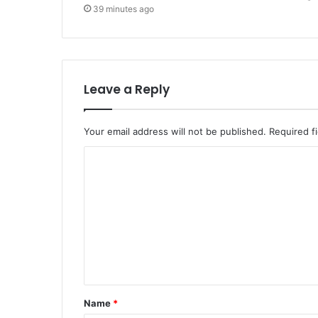
39 minutes ago
Leave a Reply
Your email address will not be published.
Required f
C
o
m
m
e
n
t
Name
*
*