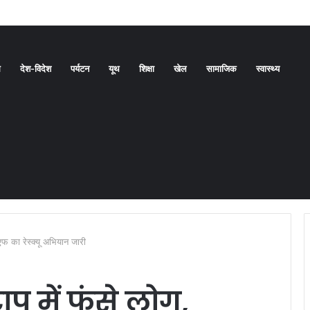
ल्की राहत। चार जिलों में येलो अलर्ट
ध
देश-विदेश
पर्यटन
यूथ
शिक्षा
खेल
सामाजिक
स्वास्थ्य
एफ का रेस्क्यू अभियान जारी
पू में फंसे लोग,