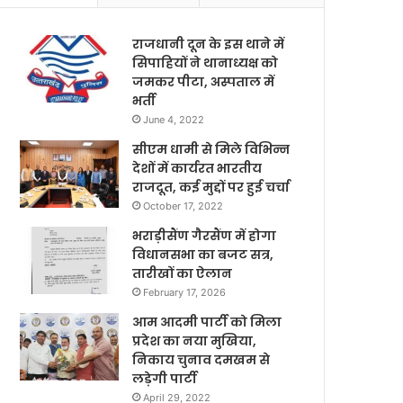
राजधानी दून के इस थाने में
सिपाहियों ने थानाध्यक्ष को
जमकर पीटा, अस्पताल में
भर्ती
June 4, 2022
सीएम धामी से मिले विभिन्न
देशों में कार्यरत भारतीय
राजदूत, कई मुद्दों पर हुई चर्चा
October 17, 2022
भराड़ीसैंण गैरसैंण में होगा
विधानसभा का बजट सत्र,
तारीखों का ऐलान
February 17, 2026
आम आदमी पार्टी को मिला
प्रदेश का नया मुखिया,
निकाय चुनाव दमखम से
लड़ेगी पार्टी
April 29, 2022