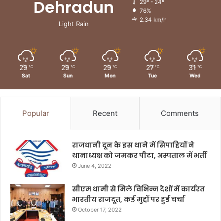
Dehradun
29º - 24º
76%
2.34 km/h
Light Rain
29
29
29
27
31
℃
℃
℃
℃
℃
Sat
Sun
Mon
Tue
Wed
Popular
Recent
Comments
राजधानी दून के इस थाने में सिपाहियों ने
थानाध्यक्ष को जमकर पीटा, अस्पताल में भर्ती
June 4, 2022
सीएम धामी से मिले विभिन्न देशों में कार्यरत
भारतीय राजदूत, कई मुद्दों पर हुई चर्चा
October 17, 2022