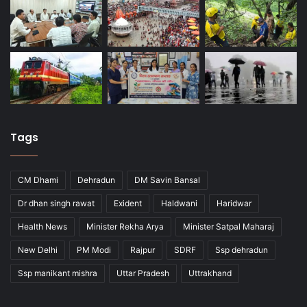
Tags
CM Dhami
Dehradun
DM Savin Bansal
Dr dhan singh rawat
Exident
Haldwani
Haridwar
Health News
Minister Rekha Arya
Minister Satpal Maharaj
New Delhi
PM Modi
Rajpur
SDRF
Ssp dehradun
Ssp manikant mishra
Uttar Pradesh
Uttrakhand