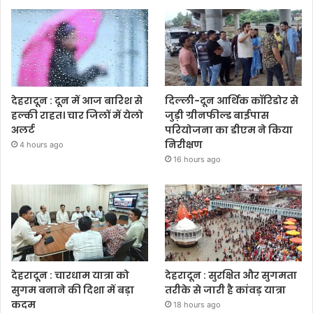
देहरादून : दून में आज बारिश से
दिल्ली-दून आर्थिक कॉरिडोर से
हल्की राहत। चार जिलों में येलो
जुड़ी ग्रीनफील्ड बाईपास
अलर्ट
परियोजना का डीएम ने किया
निरीक्षण
4 hours ago
16 hours ago
देहरादून : चारधाम यात्रा को
देहरादून : सुरक्षित और सुगमता
सुगम बनाने की दिशा में बड़ा
तरीके से जारी है कांवड़ यात्रा
कदम
18 hours ago