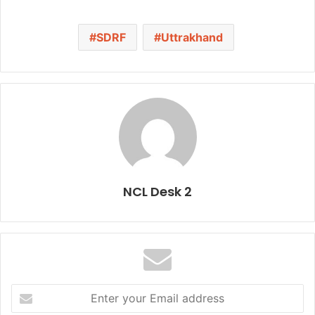
SDRF
Uttrakhand
NCL Desk 2
E
n