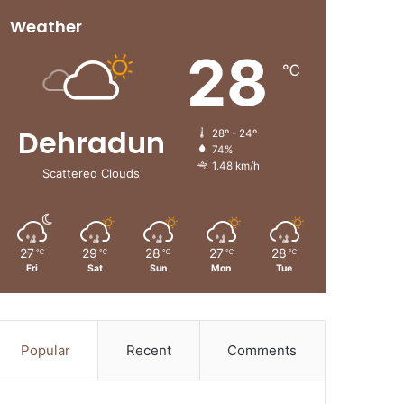
Weather
28
℃
Dehradun
28º - 24º
74%
1.48 km/h
Scattered Clouds
27
29
28
27
28
℃
℃
℃
℃
℃
Fri
Sat
Sun
Mon
Tue
Popular
Recent
Comments