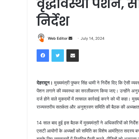
वृद्धावस्था पेंशन,
निर्देश
Web Editor
S
July 14, 2024
e
Facebook
Twitter
Share via Email
n
d
a
n
देहरादून।
मुख्यमंत्री पुष्कर सिंह धामी ने निर्देश दिए कि ऐसी व्य
e
पेंशन लगाने की व्यवस्था का सरलीकरण किया जाए। उन्होंने अ
m
a
दर्ज होने वाले मुकदमों में तत्काल कार्रवाई करने को भी कहा। 
i
राज्यस्तरीय सतर्कता और अनुश्रवण समिति की बैठक की अध्यक्षत
l
14 साल बाद हुई इस बैठक में मुख्यमंत्री ने अधिकारियों को निर
एसटी आयोगों के अध्यक्षों को समिति का विशेष आमंत्रित सदस्य ब
इसके लिए न्यायालयों में नियमित पैरवी करने, पीड़ितों को अनुमन्