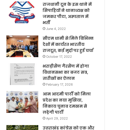
राजधानी दून के इस थाने में
सिपाहियों ने थानाध्यक्ष को
जमकर पीटा, अस्पताल में
भर्ती
June 4, 2022
सीएम धामी से मिले विभिन्न
देशों में कार्यरत भारतीय
राजदूत, कई मुद्दों पर हुई चर्चा
October 17, 2022
भराड़ीसैंण गैरसैंण में होगा
विधानसभा का बजट सत्र,
तारीखों का ऐलान
February 17, 2026
आम आदमी पार्टी को मिला
प्रदेश का नया मुखिया,
निकाय चुनाव दमखम से
लड़ेगी पार्टी
April 29, 2022
उत्तराखंड कांग्रेस को एक और