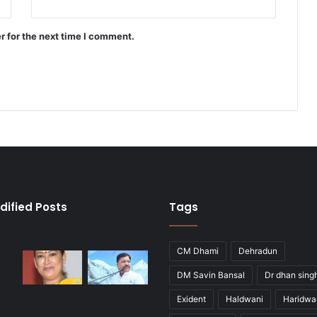
r for the next time I comment.
dified Posts
Tags
CM Dhami
Dehradun
DM Savin Bansal
Dr dhan sing
Exident
Haldwani
Haridwa