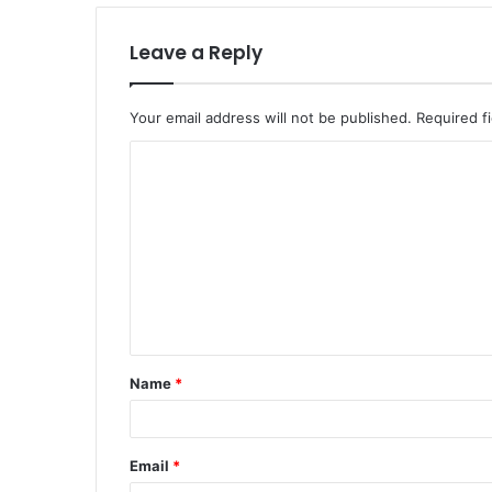
Leave a Reply
Your email address will not be published.
Required f
C
o
m
m
e
n
t
Name
*
*
Email
*