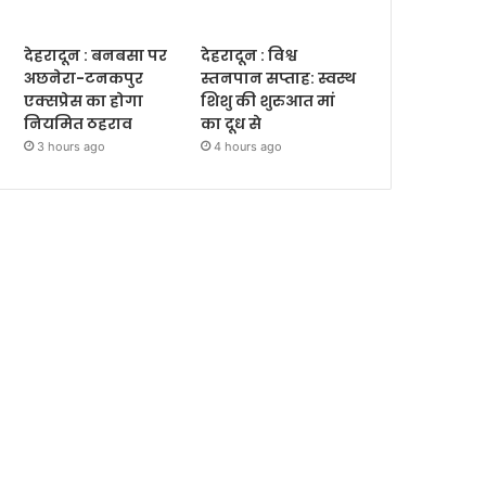
देहरादून : बनबसा पर
देहरादून : विश्व
अछनेरा-टनकपुर
स्तनपान सप्ताह: स्वस्थ
एक्सप्रेस का होगा
शिशु की शुरुआत मां
नियमित ठहराव
का दूध से
3 hours ago
4 hours ago