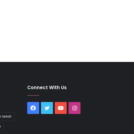
Connect With Us
Facebook
Twitter
YouTube
Instagram
h rawat
r