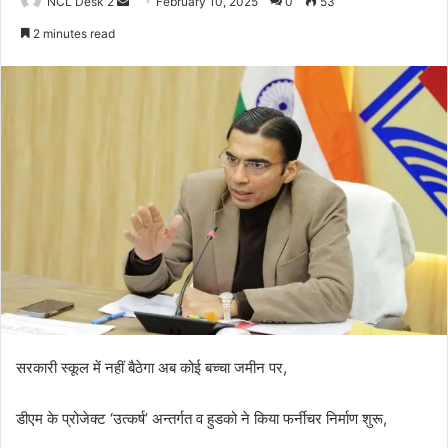
NCL Desk 2
S
February 10, 2025
0
53
e
2 minutes read
n
d
a
n
e
m
a
i
l
सरकारी स्कूल में नहीं बैठेगा अब कोई बच्चा जमीन पर,
डीएम के प्रोजेक्ट ‘उत्कर्ष’ अन्तर्गत व हुडको ने किया फर्नीचर निर्माण शुरू,