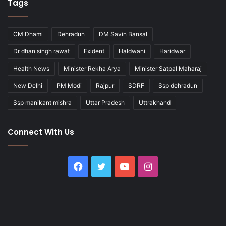
Tags
CM Dhami
Dehradun
DM Savin Bansal
Dr dhan singh rawat
Exident
Haldwani
Haridwar
Health News
Minister Rekha Arya
Minister Satpal Maharaj
New Delhi
PM Modi
Rajpur
SDRF
Ssp dehradun
Ssp manikant mishra
Uttar Pradesh
Uttrakhand
Connect With Us
Facebook
Twitter
YouTube
Instagram