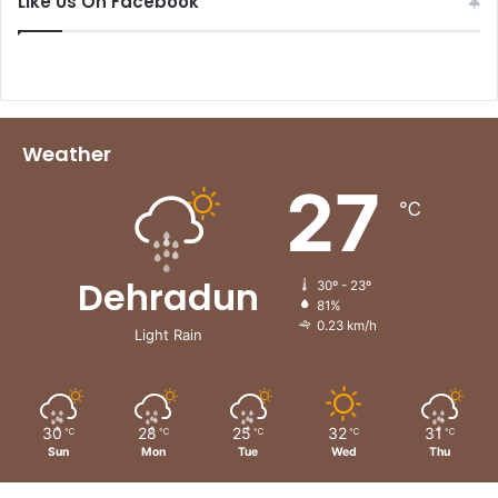
Like Us On Facebook
Weather
27
℃
Dehradun
30º - 23º
81%
0.23 km/h
Light Rain
30
28
25
32
31
℃
℃
℃
℃
℃
Sun
Mon
Tue
Wed
Thu