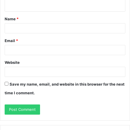
n
t
Name
*
*
Email
*
Website
Save my name, email, and website in this browser for the next
time I comment.