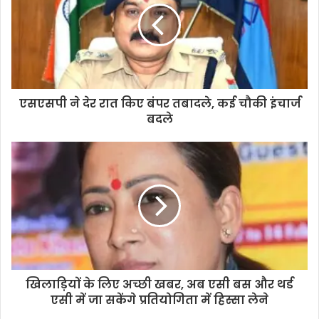
m
a
i
l
a
d
d
एसएसपी ने देर रात किए बंपर तबादले, कई चौकी इंचार्ज
r
बदले
e
s
s
खिलाड़ियों के लिए अच्छी खबर, अब एसी बस और थर्ड
एसी में जा सकेंगे प्रतियोगिता में हिस्सा लेने