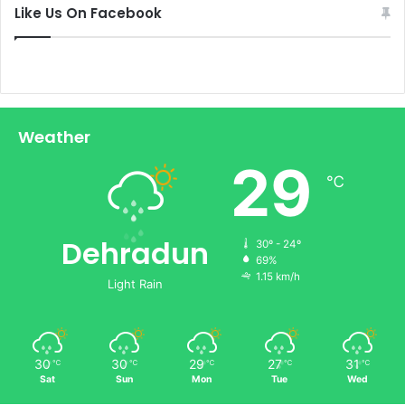
Like Us On Facebook
Weather
29
℃
Dehradun
30º - 24º
69%
1.15 km/h
Light Rain
30
30
29
27
31
℃
℃
℃
℃
℃
Sat
Sun
Mon
Tue
Wed