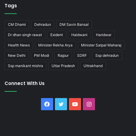
Tags
CM Dhami
Dehradun
DM Savin Bansal
Dr dhan singh rawat
Exident
Haldwani
Haridwar
Health News
Minister Rekha Arya
Minister Satpal Maharaj
New Delhi
PM Modi
Rajpur
SDRF
Ssp dehradun
Ssp manikant mishra
Uttar Pradesh
Uttrakhand
Connect With Us
Facebook
Twitter
YouTube
Instagram