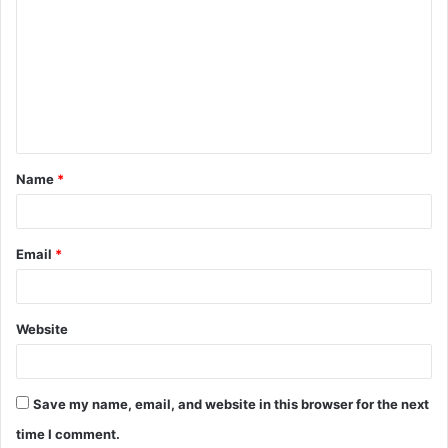
o
m
m
e
n
t
Name
*
*
Email
*
Website
Save my name, email, and website in this browser for the next
time I comment.