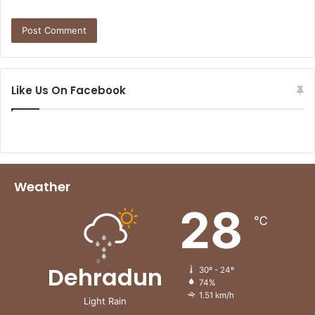
Like Us On Facebook
Weather
28
℃
Dehradun
30º - 24º
74%
1.51 km/h
Light Rain