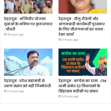
देहरादून : अग्निवीर योजना
देहरादून : तीलू रौतेली और
युवाओं के भविष्य पर कुठाराघात
आंगनबाड़ी कार्यकर्ती पुरस्कार
: चौधरी
के लिए वीरांगनाओं का चयन :
रेखा आर्या
18 hours ago
21 hours ago
देहरादून : प्रदेश महामंत्री से
देहरादून : कांग्रेस का दावा : CM
तरुण बंसल को बड़ी जिम्मेदारी
धामी समेत 32 विधायकों के
सिंहासन बत्तीसी पर संकट
23 hours ago
24 hours ago