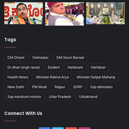
Tags
CM Dhami
Dehradun
DM Savin Bansal
Dr dhan singh rawat
Exident
Haldwani
Haridwar
Health News
Minister Rekha Arya
Minister Satpal Maharaj
New Delhi
PM Modi
Rajpur
SDRF
Ssp dehradun
Ssp manikant mishra
Uttar Pradesh
Uttrakhand
Connect With Us