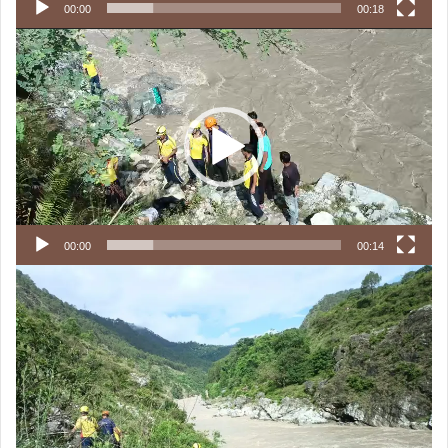
00:00
00:18
Video
Player
00:00
00:14