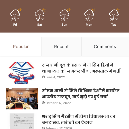
30
30
28
28
25
℃
℃
℃
℃
℃
Fri
Sat
Sun
Mon
Tue
Popular
Recent
Comments
राजधानी दून के इस थाने में सिपाहियों ने
थानाध्यक्ष को जमकर पीटा, अस्पताल में भर्ती
June 4, 2022
सीएम धामी से मिले विभिन्न देशों में कार्यरत
भारतीय राजदूत, कई मुद्दों पर हुई चर्चा
October 17, 2022
भराड़ीसैंण गैरसैंण में होगा विधानसभा का
बजट सत्र, तारीखों का ऐलान
February 17, 2026