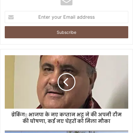
E
n
t
e
r
y
o
u
r
E
m
a
i
l
a
d
d
ब्रेकिंग:: भाजपा के नए कप्तान भट्ट ने की अपनी टीम
r
की घोषणा, कई नए चेहरों को मिला मौका
e
s