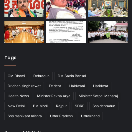
Tags
CM Dhami
Dehradun
DM Savin Bansal
Dr dhan singh rawat
Exident
Haldwani
Haridwar
Health News
Minister Rekha Arya
Minister Satpal Maharaj
New Delhi
PM Modi
Rajpur
SDRF
Ssp dehradun
Ssp manikant mishra
Uttar Pradesh
Uttrakhand