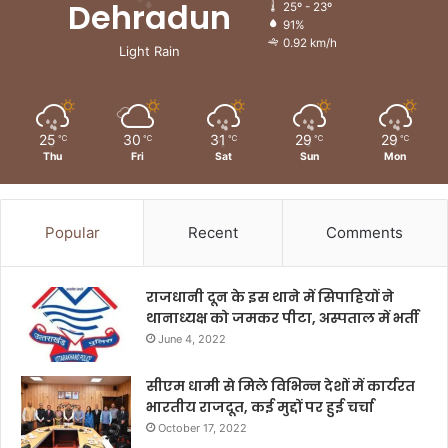
Dehradun
25º - 23º
91%
0.92 km/h
Light Rain
25
30
31
29
29
℃
℃
℃
℃
℃
Thu
Fri
Sat
Sun
Mon
Popular
Recent
Comments
राजधानी दून के इस थाने में सिपाहियों ने
थानाध्यक्ष को जमकर पीटा, अस्पताल में भर्ती
June 4, 2022
सीएम धामी से मिले विभिन्न देशों में कार्यरत
भारतीय राजदूत, कई मुद्दों पर हुई चर्चा
October 17, 2022