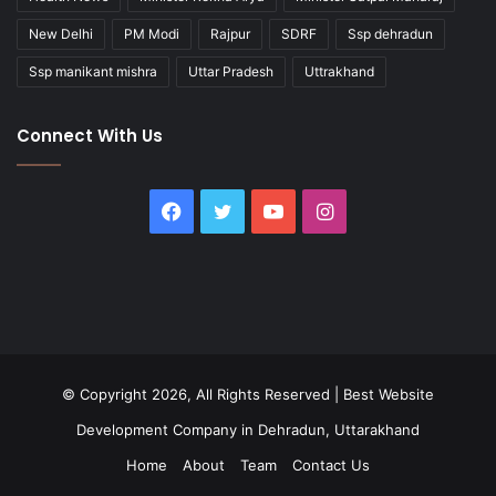
New Delhi
PM Modi
Rajpur
SDRF
Ssp dehradun
Ssp manikant mishra
Uttar Pradesh
Uttrakhand
Connect With Us
Facebook
Twitter
YouTube
Instagram
© Copyright 2026, All Rights Reserved |
Best Website
Development Company in Dehradun, Uttarakhand
Home
About
Team
Contact Us