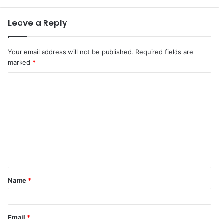
Leave a Reply
Your email address will not be published.
Required fields are
marked
*
C
o
m
m
e
n
t
Name
*
*
Email
*