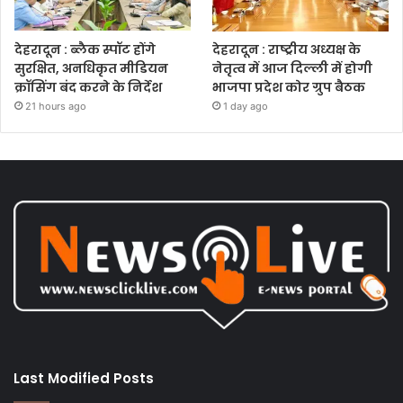
देहरादून : ब्लैक स्पॉट होंगे
देहरादून : राष्ट्रीय अध्यक्ष के
सुरक्षित, अनधिकृत मीडियन
नेतृत्व में आज दिल्ली में होगी
क्रॉसिंग बंद करने के निर्देश
भाजपा प्रदेश कोर ग्रुप बैठक
21 hours ago
1 day ago
Last Modified Posts