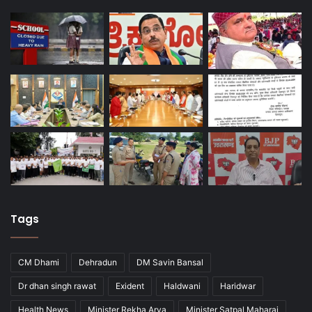
Tags
CM Dhami
Dehradun
DM Savin Bansal
Dr dhan singh rawat
Exident
Haldwani
Haridwar
Health News
Minister Rekha Arya
Minister Satpal Maharaj