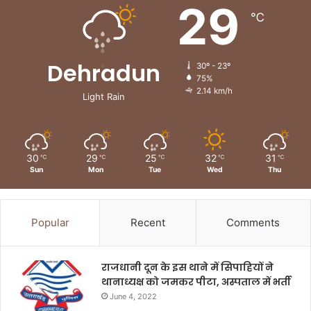
29
℃
Dehradun
30º - 23º
75%
2.14 km/h
Light Rain
30
29
25
32
31
℃
℃
℃
℃
℃
Sun
Mon
Tue
Wed
Thu
Popular
Recent
Comments
राजधानी दून के इस थाने में सिपाहियों ने
थानाध्यक्ष को जमकर पीटा, अस्पताल में भर्ती
June 4, 2022