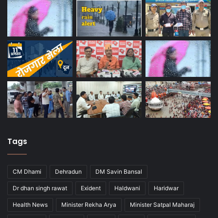
Tags
CM Dhami
Dehradun
DM Savin Bansal
Dr dhan singh rawat
Exident
Haldwani
Haridwar
Health News
Minister Rekha Arya
Minister Satpal Maharaj