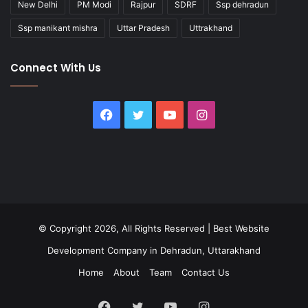
New Delhi
PM Modi
Rajpur
SDRF
Ssp dehradun
Ssp manikant mishra
Uttar Pradesh
Uttrakhand
Connect With Us
Facebook
Twitter
YouTube
Instagram
© Copyright 2026, All Rights Reserved |
Best Website
Development Company in Dehradun, Uttarakhand
Home
About
Team
Contact Us
Facebook
Twitter
YouTube
Instagram