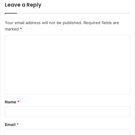
Leave a Reply
Your email address will not be published.
Required fields are
marked
*
C
o
m
m
e
n
t
Name
*
*
Email
*