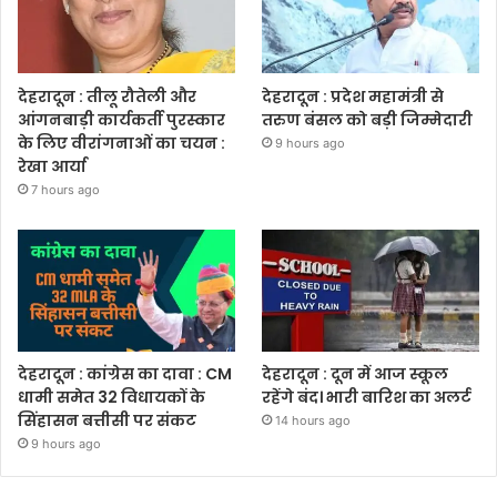
देहरादून : तीलू रौतेली और
देहरादून : प्रदेश महामंत्री से
आंगनबाड़ी कार्यकर्ती पुरस्कार
तरुण बंसल को बड़ी जिम्मेदारी
के लिए वीरांगनाओं का चयन :
9 hours ago
रेखा आर्या
7 hours ago
देहरादून : कांग्रेस का दावा : CM
देहरादून : दून में आज स्कूल
धामी समेत 32 विधायकों के
रहेंगे बंद। भारी बारिश का अलर्ट
सिंहासन बत्तीसी पर संकट
14 hours ago
9 hours ago