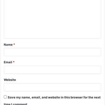
o
m
m
e
n
t
Name
*
*
Email
*
Website
Save my name, email, and website in this browser for the next
time I comment.