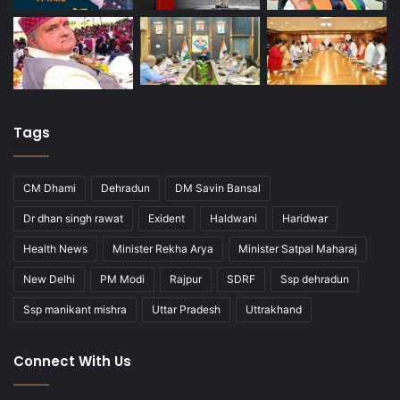
Tags
CM Dhami
Dehradun
DM Savin Bansal
Dr dhan singh rawat
Exident
Haldwani
Haridwar
Health News
Minister Rekha Arya
Minister Satpal Maharaj
New Delhi
PM Modi
Rajpur
SDRF
Ssp dehradun
Ssp manikant mishra
Uttar Pradesh
Uttrakhand
Connect With Us