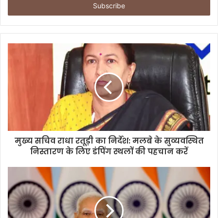
e
r
y
o
u
r
E
m
a
i
l
a
d
d
मुख्य सचिव राधा रतूड़ी का निर्देश: मलबे के सुव्यवस्थित
r
निस्तारण के लिए डंपिंग स्थलों की पहचान करें
e
s
s