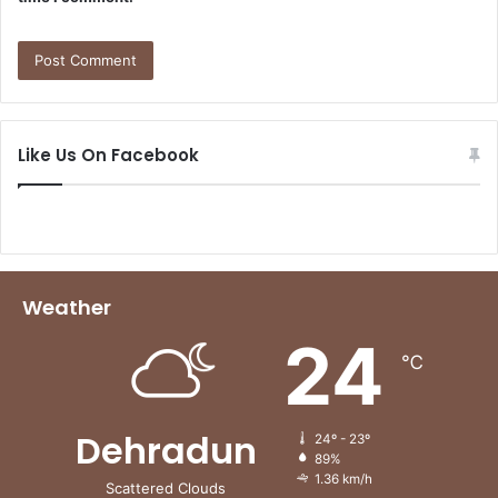
Like Us On Facebook
Weather
24
℃
Dehradun
24º - 23º
89%
1.36 km/h
Scattered Clouds