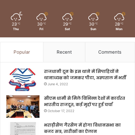
23
30
29
30
28
℃
℃
℃
℃
℃
Thu
Fri
Sat
Sun
Mon
Popular
Recent
Comments
राजधानी दून के इस थाने में सिपाहियों ने
थानाध्यक्ष को जमकर पीटा, अस्पताल में भर्ती
June 4, 2022
सीएम धामी से मिले विभिन्न देशों में कार्यरत
भारतीय राजदूत, कई मुद्दों पर हुई चर्चा
October 17, 2022
भराड़ीसैंण गैरसैंण में होगा विधानसभा का
बजट सत्र, तारीखों का ऐलान