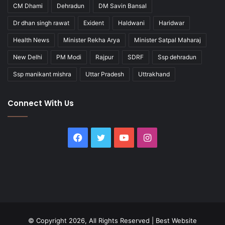
CM Dhami
Dehradun
DM Savin Bansal
Dr dhan singh rawat
Exident
Haldwani
Haridwar
Health News
Minister Rekha Arya
Minister Satpal Maharaj
New Delhi
PM Modi
Rajpur
SDRF
Ssp dehradun
Ssp manikant mishra
Uttar Pradesh
Uttrakhand
Connect With Us
Facebook
Twitter
YouTube
Instagram
© Copyright 2026, All Rights Reserved |
Best Website