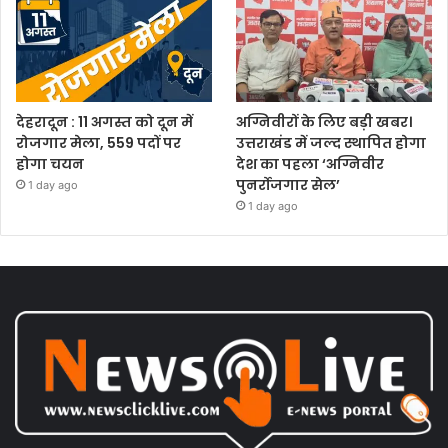
देहरादून : 11 अगस्त को दून में
अग्निवीरों के लिए बड़ी खबर।
रोजगार मेला, 559 पदों पर
उत्तराखंड में जल्द स्थापित होगा
होगा चयन
देश का पहला ‘अग्निवीर
पुनर्रोजगार सेल’
1 day ago
1 day ago