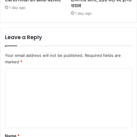
दबोचे। लाखों की स्मैक बरामद
रोजगार मेला, 559 पदों पर होगा
चयन
1 day ago
1 day ago
Leave a Reply
Your email address will not be published.
Required fields are
marked
*
C
o
m
m
e
n
t
Name
*