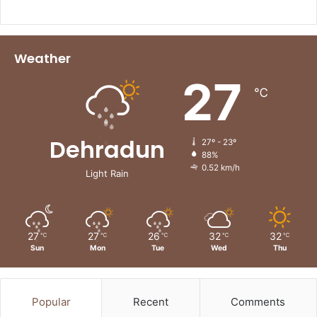
Weather
27
℃
Dehradun
27º - 23º
88%
0.52 km/h
Light Rain
27
27
26
32
32
℃
℃
℃
℃
℃
Sun
Mon
Tue
Wed
Thu
Popular
Recent
Comments