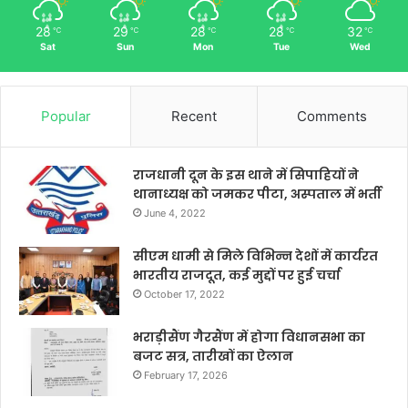
28
29
28
28
32
℃
℃
℃
℃
℃
Sat
Sun
Mon
Tue
Wed
Popular
Recent
Comments
राजधानी दून के इस थाने में सिपाहियों ने
थानाध्यक्ष को जमकर पीटा, अस्पताल में भर्ती
June 4, 2022
सीएम धामी से मिले विभिन्न देशों में कार्यरत
भारतीय राजदूत, कई मुद्दों पर हुई चर्चा
October 17, 2022
भराड़ीसैंण गैरसैंण में होगा विधानसभा का
बजट सत्र, तारीखों का ऐलान
February 17, 2026