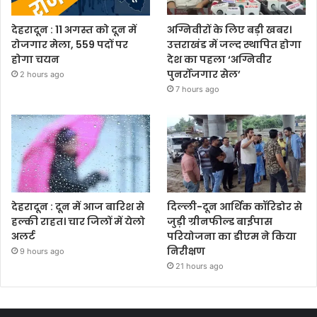
देहरादून : 11 अगस्त को दून में
अग्निवीरों के लिए बड़ी खबर।
रोजगार मेला, 559 पदों पर
उत्तराखंड में जल्द स्थापित होगा
होगा चयन
देश का पहला ‘अग्निवीर
पुनर्रोजगार सेल’
2 hours ago
7 hours ago
देहरादून : दून में आज बारिश से
दिल्ली-दून आर्थिक कॉरिडोर से
हल्की राहत। चार जिलों में येलो
जुड़ी ग्रीनफील्ड बाईपास
अलर्ट
परियोजना का डीएम ने किया
निरीक्षण
9 hours ago
21 hours ago