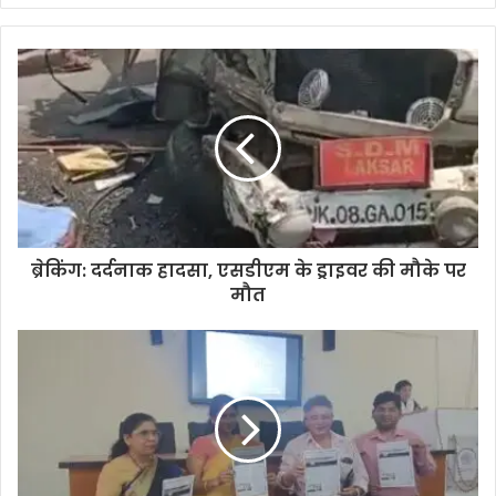
y
o
u
r
E
m
a
i
l
a
d
d
ब्रेकिंग: दर्दनाक हादसा, एसडीएम के ड्राइवर की मौके पर
r
मौत
e
s
s