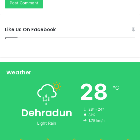
Like Us On Facebook
Weather
28
℃
Dehradun
28º - 24º
81%
1.75 km/h
Light Rain