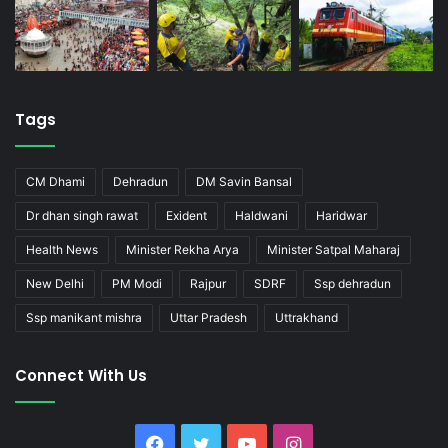
Tags
CM Dhami
Dehradun
DM Savin Bansal
Dr dhan singh rawat
Exident
Haldwani
Haridwar
Health News
Minister Rekha Arya
Minister Satpal Maharaj
New Delhi
PM Modi
Rajpur
SDRF
Ssp dehradun
Ssp manikant mishra
Uttar Pradesh
Uttrakhand
Connect With Us
Facebook
Twitter
YouTube
Instagram