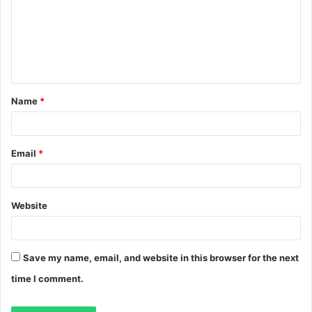
m
e
n
t
Name
*
*
Email
*
Website
Save my name, email, and website in this browser for the next
time I comment.