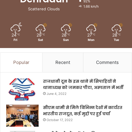
92%
1.66 km/h
Scattered Clouds
24
29
28
27
28
℃
℃
℃
℃
℃
Fri
Sat
Sun
Mon
Tue
Popular
Recent
Comments
राजधानी दून के इस थाने में सिपाहियों ने
थानाध्यक्ष को जमकर पीटा, अस्पताल में भर्ती
June 4, 2022
सीएम धामी से मिले विभिन्न देशों में कार्यरत
भारतीय राजदूत, कई मुद्दों पर हुई चर्चा
October 17, 2022