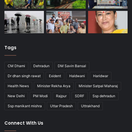
Tags
CM Dhami
Dehradun
DM Savin Bansal
Dr dhan singh rawat
Exident
Haldwani
Haridwar
Health News
Minister Rekha Arya
Minister Satpal Maharaj
New Delhi
PM Modi
Rajpur
SDRF
Ssp dehradun
Ssp manikant mishra
Uttar Pradesh
Uttrakhand
Connect With Us