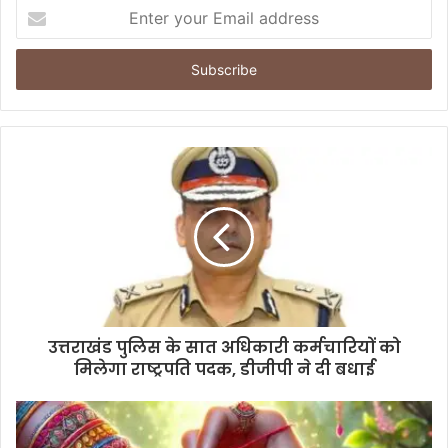
E
n
t
e
r
y
o
u
r
E
m
a
i
l
a
d
d
उत्तराखंड पुलिस के सात अधिकारी कर्मचारियों को
r
मिलेगा राष्ट्रपति पदक, डीजीपी ने दी बधाई
e
s
s