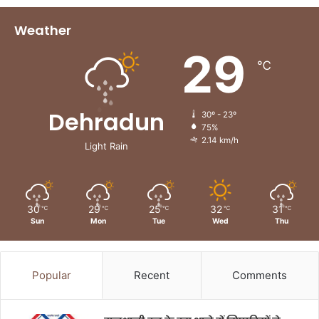
Weather
29
℃
Dehradun
30º - 23º
75%
2.14 km/h
Light Rain
30
29
25
32
31
℃
℃
℃
℃
℃
Sun
Mon
Tue
Wed
Thu
Popular
Recent
Comments