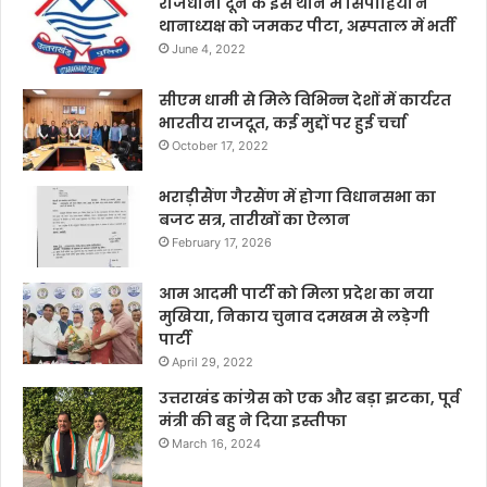
राजधानी दून के इस थाने में सिपाहियों ने
थानाध्यक्ष को जमकर पीटा, अस्पताल में भर्ती
June 4, 2022
सीएम धामी से मिले विभिन्न देशों में कार्यरत
भारतीय राजदूत, कई मुद्दों पर हुई चर्चा
October 17, 2022
भराड़ीसैंण गैरसैंण में होगा विधानसभा का
बजट सत्र, तारीखों का ऐलान
February 17, 2026
आम आदमी पार्टी को मिला प्रदेश का नया
मुखिया, निकाय चुनाव दमखम से लड़ेगी
पार्टी
April 29, 2022
उत्तराखंड कांग्रेस को एक और बड़ा झटका, पूर्व
मंत्री की बहु ने दिया इस्तीफा
March 16, 2024