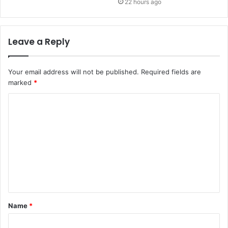
22 hours ago
Leave a Reply
Your email address will not be published.
Required fields are
marked
*
C
o
m
m
e
n
t
Name
*
*