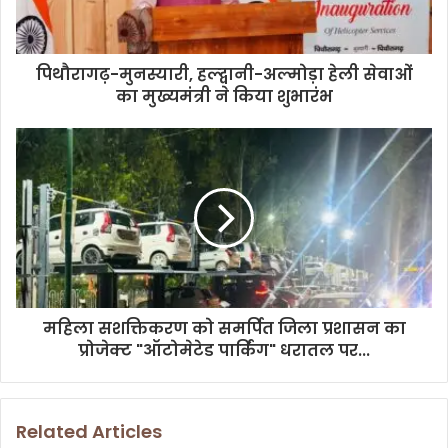
l
a
d
d
पिथौरागढ़-मुनस्यारी, हल्द्वानी-अल्मोड़ा हेली सेवाओं
r
का मुख्यमंत्री ने किया शुभारंभ
e
s
s
महिला सशक्तिकरण को समर्पित जिला प्रशासन का
प्रोजेक्ट "ऑटोमेटेड पार्किंग" धरातल पर...
Related Articles