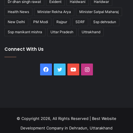
Dr dhan singh rawat
Exident
Haldwani
Haridwar
Health News
Minister Rekha Arya
Minister Satpal Maharaj
New Delhi
PM Modi
Rajpur
SDRF
Ssp dehradun
Ssp manikant mishra
Uttar Pradesh
Uttrakhand
Connect With Us
Facebook
Twitter
YouTube
Instagram
© Copyright 2026, All Rights Reserved |
Best Website
Development Company in Dehradun, Uttarakhand