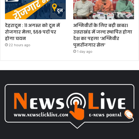
देहरादून : 11 अगस्त को दून में
अग्निवीरों के लिए बड़ी खबर।
रोजगार मेला, 559 पदों पर
उत्तराखंड में जल्द स्थापित होगा
होगा चयन
देश का पहला ‘अग्निवीर
पुनर्रोजगार सेल’
22 hours ago
1 day ago