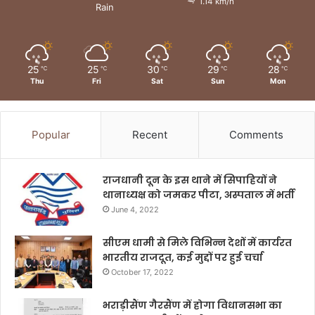
1.14 km/h
Rain
25
25
30
29
28
℃
℃
℃
℃
℃
Thu
Fri
Sat
Sun
Mon
Popular
Recent
Comments
राजधानी दून के इस थाने में सिपाहियों ने
थानाध्यक्ष को जमकर पीटा, अस्पताल में भर्ती
June 4, 2022
सीएम धामी से मिले विभिन्न देशों में कार्यरत
भारतीय राजदूत, कई मुद्दों पर हुई चर्चा
October 17, 2022
भराड़ीसैंण गैरसैंण में होगा विधानसभा का