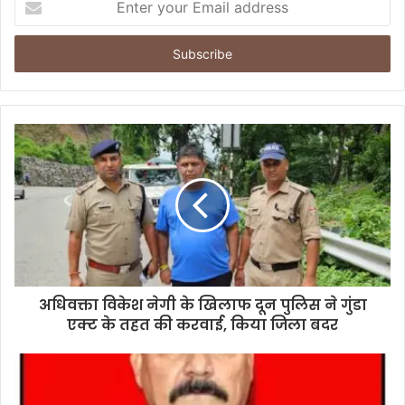
n
t
e
r
y
o
u
r
E
m
a
i
l
a
d
d
अधिवक्ता विकेश नेगी के खिलाफ दून पुलिस ने गुंडा
r
एक्ट के तहत की करवाई, किया जिला बदर
e
s
s