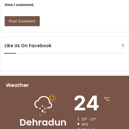
time I comment.
Like Us On Facebook
Weather
24
℃
Dehradun
25º - 22º
94%