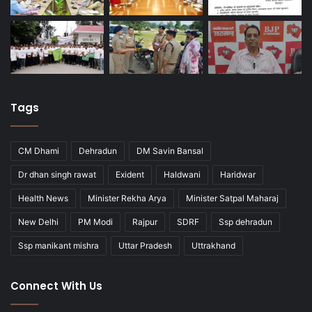
Tags
CM Dhami
Dehradun
DM Savin Bansal
Dr dhan singh rawat
Exident
Haldwani
Haridwar
Health News
Minister Rekha Arya
Minister Satpal Maharaj
New Delhi
PM Modi
Rajpur
SDRF
Ssp dehradun
Ssp manikant mishra
Uttar Pradesh
Uttrakhand
Connect With Us