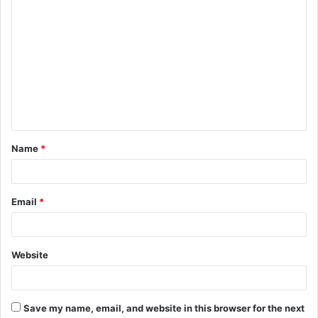
C
o
m
m
e
n
t
Name
*
*
Email
*
Website
Save my name, email, and website in this browser for the next