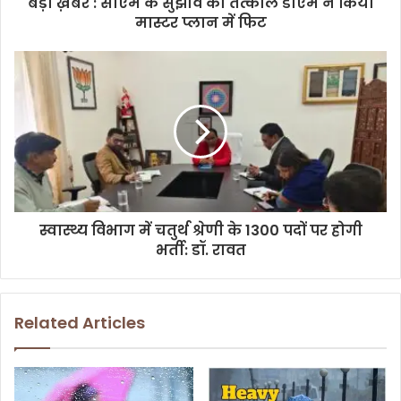
बड़ी ख़बर : सीएम के सुझाव को तत्काल डीएम ने किया
r
मास्टर प्लान में फिट
e
s
s
स्वास्थ्य विभाग में चतुर्थ श्रेणी के 1300 पदों पर होगी
भर्ती: डॉ. रावत
Related Articles