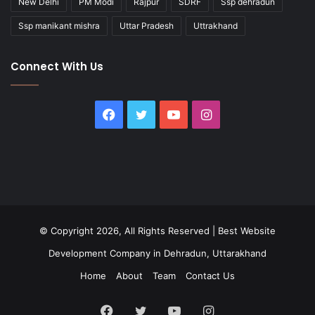
New Delhi
PM Modi
Rajpur
SDRF
Ssp dehradun
Ssp manikant mishra
Uttar Pradesh
Uttrakhand
Connect With Us
Facebook
Twitter
YouTube
Instagram
© Copyright 2026, All Rights Reserved |
Best Website
Development Company in Dehradun, Uttarakhand
Home
About
Team
Contact Us
Facebook
Twitter
YouTube
Instagram