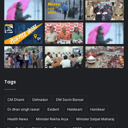
Tags
CM Dhami
Dehradun
DM Savin Bansal
Dr dhan singh rawat
Exident
Haldwani
Haridwar
Health News
Minister Rekha Arya
Minister Satpal Maharaj