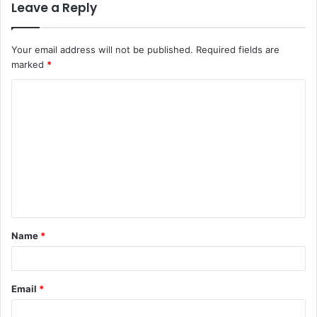
Leave a Reply
Your email address will not be published.
Required fields are
marked
*
C
o
m
m
e
n
t
Name
*
*
Email
*