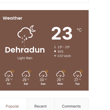
Weather
23
℃
Dehradun
23º - 23º
92%
0.57 km/h
Light Rain
29
29
30
29
27
℃
℃
℃
℃
℃
Fri
Sat
Sun
Mon
Tue
Popular
Recent
Comments