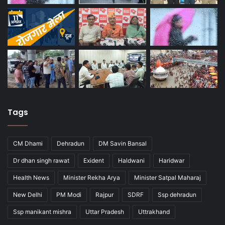
Tags
CM Dhami
Dehradun
DM Savin Bansal
Dr dhan singh rawat
Exident
Haldwani
Haridwar
Health News
Minister Rekha Arya
Minister Satpal Maharaj
New Delhi
PM Modi
Rajpur
SDRF
Ssp dehradun
Ssp manikant mishra
Uttar Pradesh
Uttrakhand