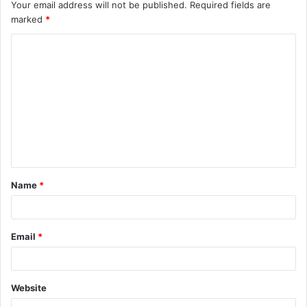
Your email address will not be published.
Required fields are
marked
*
C
o
m
m
e
n
t
Name
*
*
Email
*
Website