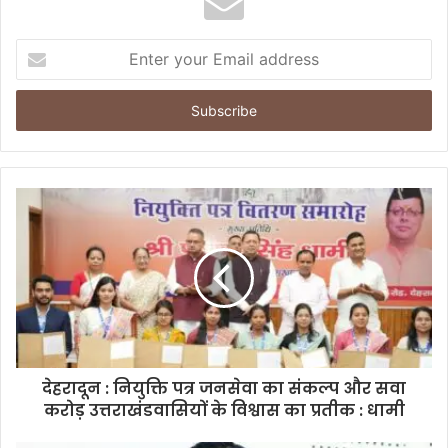
E
n
t
e
r
y
o
u
r
E
m
a
i
l
a
d
d
देहरादून : नियुक्ति पत्र जनसेवा का संकल्प और सवा
r
करोड़ उत्तराखंडवासियों के विश्वास का प्रतीक : धामी
e
s