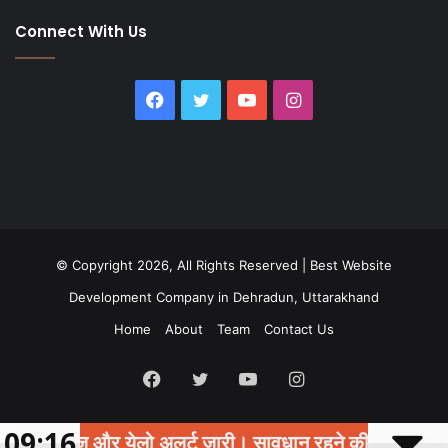
Connect With Us
Facebook
Twitter
YouTube
Instagram
© Copyright 2026, All Rights Reserved |
Best Website
Development Company in Dehradun, Uttarakhand
Home
About
Team
Contact Us
Facebook
Twitter
YouTube
Instagram
09:16
ंज और येलो अलर्ट जारी। सावधान रहने की सलाह
दे