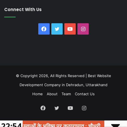
Connect With Us
Facebook
Twitter
YouTube
Instagram
© Copyright 2026, All Rights Reserved |
Best Website
Development Company in Dehradun, Uttarakhand
Home
About
Team
Contact Us
Facebook
Twitter
YouTube
Instagram
22:54
 युवाओं के भविष्य पर कुठाराघात : चौधरी
देहरादून : 