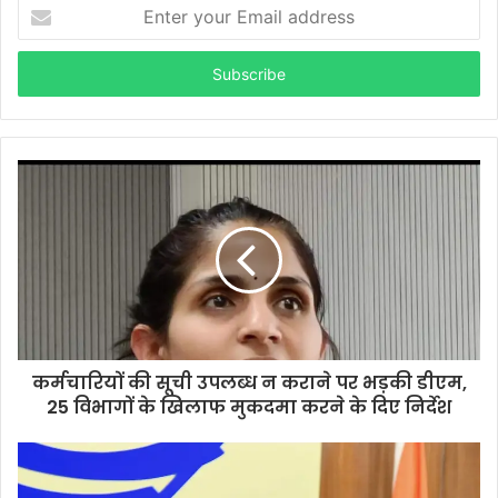
E
n
t
e
r
y
o
u
r
E
m
a
i
l
a
d
d
कर्मचारियों की सूची उपलब्ध न कराने पर भड़की डीएम,
r
25 विभागों के खिलाफ मुकदमा करने के दिए निर्देश
e
s
s