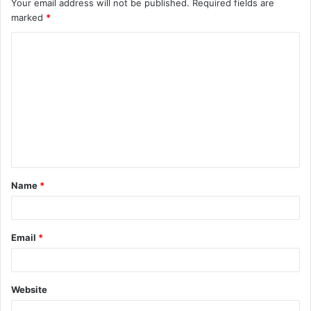
Your email address will not be published.
Required fields are
marked
*
C
o
m
m
e
n
t
Name
*
*
Email
*
Website