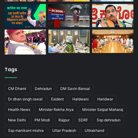
Tags
CM Dhami
Dehradun
DM Savin Bansal
Dr dhan singh rawat
Exident
Haldwani
Haridwar
Health News
Minister Rekha Arya
Minister Satpal Maharaj
New Delhi
PM Modi
Rajpur
SDRF
Ssp dehradun
Ssp manikant mishra
Uttar Pradesh
Uttrakhand