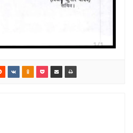
Reddit
VKontakte
Odnoklassniki
Pocket
Share via Email
Print