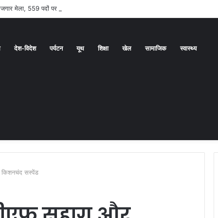
 रोजगार मेला, 559 पदों पर होगा चयन
ध
देश-विदेश
पर्यटन
यूथ
शिक्षा
खेल
सामाजिक
स्वास्थ्य
िशनचंद सस्पेंड
सीएफ सुहाग और