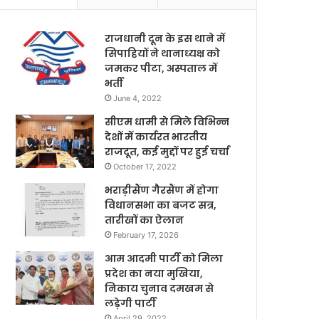
राजधानी दून के इस थाने में
सिपाहियों ने थानाध्यक्ष को
जमकर पीटा, अस्पताल में
भर्ती
June 4, 2022
सीएम धामी से मिले विभिन्न
देशों में कार्यरत भारतीय
राजदूत, कई मुद्दों पर हुई चर्चा
October 17, 2022
भराड़ीसैंण गैरसैंण में होगा
विधानसभा का बजट सत्र,
तारीखों का ऐलान
February 17, 2026
आम आदमी पार्टी को मिला
प्रदेश का नया मुखिया,
निकाय चुनाव दमखम से
लड़ेगी पार्टी
April 29, 2022