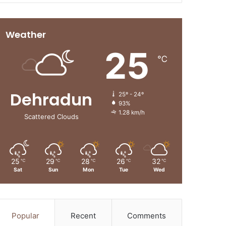
Weather
25
℃
Dehradun
25º - 24º
93%
1.28 km/h
Scattered Clouds
25
29
28
26
32
℃
℃
℃
℃
℃
Sat
Sun
Mon
Tue
Wed
Popular
Recent
Comments