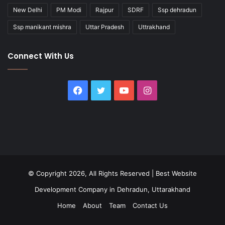
New Delhi
PM Modi
Rajpur
SDRF
Ssp dehradun
Ssp manikant mishra
Uttar Pradesh
Uttrakhand
Connect With Us
Facebook
Twitter
YouTube
Instagram
© Copyright 2026, All Rights Reserved |
Best Website
Development Company in Dehradun, Uttarakhand
Home
About
Team
Contact Us