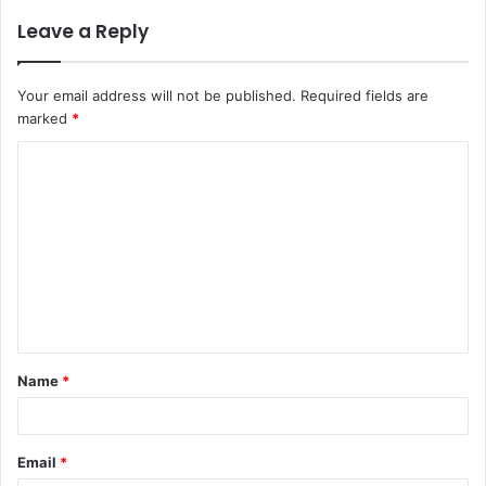
Leave a Reply
Your email address will not be published.
Required fields are
marked
*
C
o
m
m
e
n
t
Name
*
*
Email
*