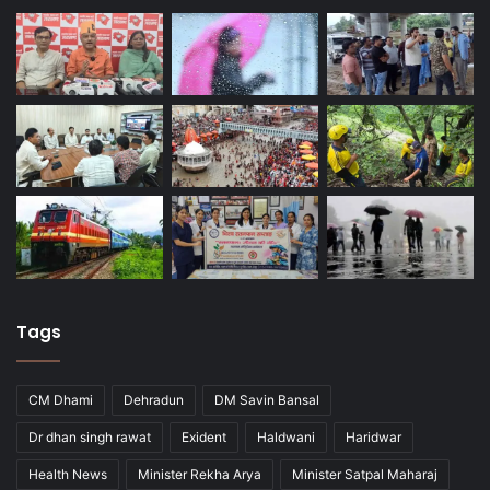
Tags
CM Dhami
Dehradun
DM Savin Bansal
Dr dhan singh rawat
Exident
Haldwani
Haridwar
Health News
Minister Rekha Arya
Minister Satpal Maharaj