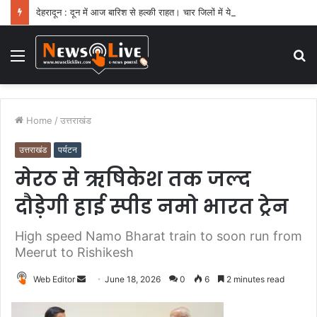
देहरादून : दून में आज बारिश से हल्की राहत। चार जिलों में येलो अलर्ट
Menu
S
fo
Home
/
उत्तराखंड
उत्तराखंड
पर्यटन
मेरठ से ऋषिकेश तक जल्द
दौड़ेगी हाई स्पीड नमो भारत ट्रेन
High speed Namo Bharat train to soon run from
Meerut to Rishikesh
Web Editor
S
June 18, 2026
0
6
2 minutes read
e
n