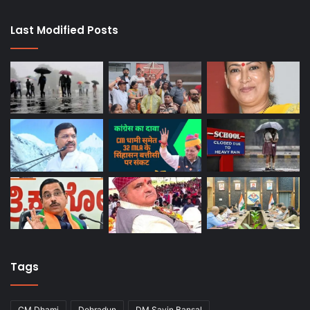
Last Modified Posts
Tags
CM Dhami
Dehradun
DM Savin Bansal