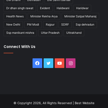
Dr dhan singh rawat
Exident
Haldwani
Haridwar
Health News
Minister Rekha Arya
Minister Satpal Maharaj
New Delhi
PM Modi
Rajpur
SDRF
Ssp dehradun
Ssp manikant mishra
Uttar Pradesh
Uttrakhand
Connect With Us
Facebook
Twitter
YouTube
Instagram
© Copyright 2026, All Rights Reserved |
Best Website