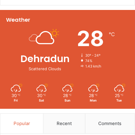
Weather
28
℃
Dehradun
30º - 24º
74%
1.43 km/h
Scattered Clouds
30
30
28
28
25
℃
℃
℃
℃
℃
Fri
Sat
Sun
Mon
Tue
Popular
Recent
Comments